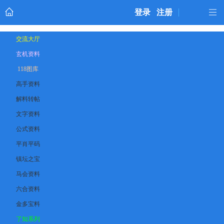
登录
注册
交流大厅
玄机资料
118图库
高手资料
解料转帖
文字资料
公式资料
平肖平码
镇坛之宝
马会资料
六合资料
金多宝料
了知系列