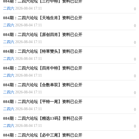
084期：二四六论坛【三行中特】资料已公开
二四六
2026-08-04 17:11
0
084期：二四六论坛【天地生肖】资料已公开
二四六
2026-08-04 17:11
0
084期：二四六论坛【原创四肖】资料已公开
二四六
2026-08-04 17:11
0
084期：二四六论坛【特單雙头】资料已公开
二四六
2026-08-04 17:11
0
084期：二四六论坛【四肖中特】资料已公开
二四六
2026-08-04 17:11
0
084期：二四六论坛【合数单双】资料已公开
二四六
2026-08-04 17:11
0
084期：二四六论坛【平特一尾】资料已公开
二四六
2026-08-04 17:11
0
084期：二四六论坛【精选13码】资料已公开
二四六
2026-08-04 17:11
0
084期：二四六论坛【必中三尾】资料已公开