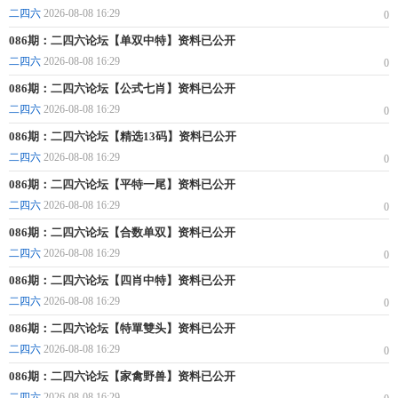
二四六
2026-08-08 16:29
0
086期：二四六论坛【单双中特】资料已公开
二四六
2026-08-08 16:29
0
086期：二四六论坛【公式七肖】资料已公开
二四六
2026-08-08 16:29
0
086期：二四六论坛【精选13码】资料已公开
二四六
2026-08-08 16:29
0
086期：二四六论坛【平特一尾】资料已公开
二四六
2026-08-08 16:29
0
086期：二四六论坛【合数单双】资料已公开
二四六
2026-08-08 16:29
0
086期：二四六论坛【四肖中特】资料已公开
二四六
2026-08-08 16:29
0
086期：二四六论坛【特單雙头】资料已公开
二四六
2026-08-08 16:29
0
086期：二四六论坛【家禽野兽】资料已公开
二四六
2026-08-08 16:29