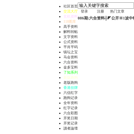
社区首页
交流大厅
登录
注册
热门文章
玄机资料
086期:六合资料╬◤公开※1波
118图库
高手资料
解料转帖
文字资料
公式资料
平肖平码
镇坛之宝
马会资料
六合资料
金多宝料
了知系列
新版跑狗
老版跑狗
香港挂牌
六信红字
跑狗记录
全年资料
红字记录
六合彩图
开奖日期
开奖记录
讀者論壇