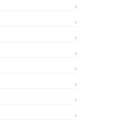
0
0
0
0
0
0
0
0