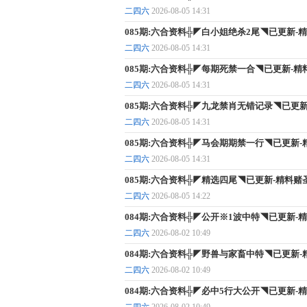
二四六
2026-08-05 14:31
085期:六合资料╬◤白小姐绝杀2尾◥已更新-
二四六
2026-08-05 14:31
085期:六合资料╬◤每期死禁一合◥已更新-精
二四六
2026-08-05 14:31
085期:六合资料╬◤九龙禁肖无错记录◥已更
二四六
2026-08-05 14:31
085期:六合资料╬◤马会期期禁一行◥已更新-
二四六
2026-08-05 14:31
085期:六合资料╬◤精选四尾◥已更新-精料赌
二四六
2026-08-05 14:22
084期:六合资料╬◤公开※1波中特◥已更新-
二四六
2026-08-02 10:49
084期:六合资料╬◤野兽与家畜中特◥已更新-
二四六
2026-08-02 10:49
084期:六合资料╬◤必中5行大公开◥已更新-