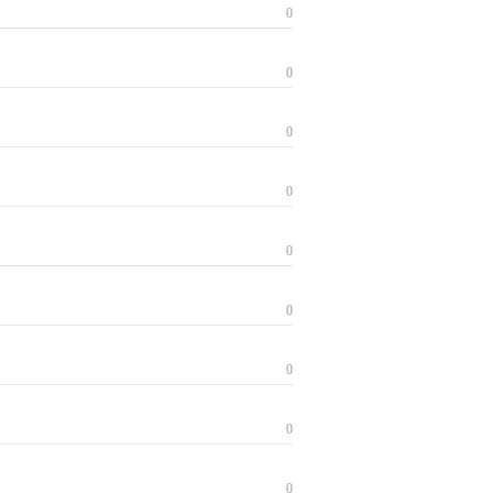
0
0
0
0
0
0
0
0
0