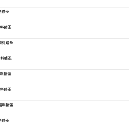
料赌圣
精料赌圣
精料赌圣
精料赌圣
精料赌圣
精料赌圣
-精料赌圣
料赌圣