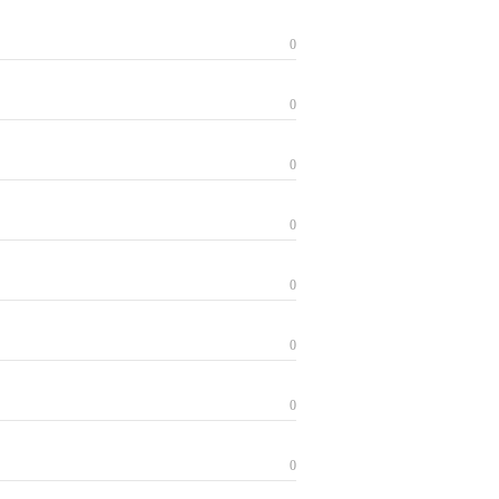
0
0
0
0
0
0
0
0