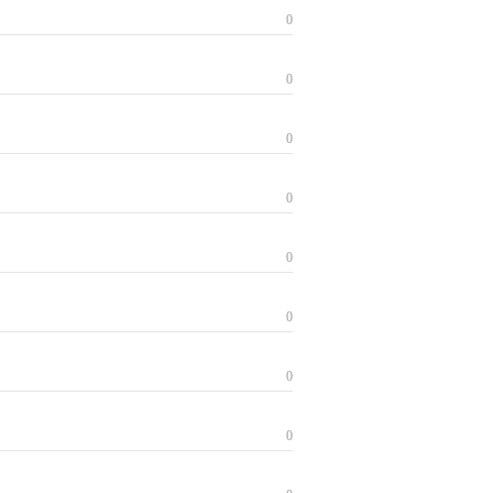
0
0
0
0
0
0
0
0