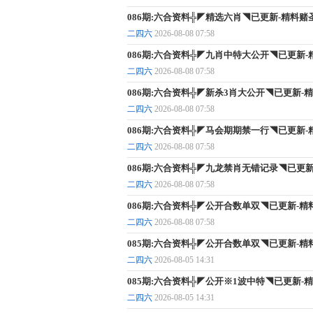
086期:六合资料╬◤精选六肖◥已更新-精料赌
二四六
2026-08-08 07:58
086期:六合资料╬◤九肖中特大公开◥已更新-
二四六
2026-08-08 07:58
086期:六合资料╬◤新杀3肖大公开◥已更新-
二四六
2026-08-08 07:58
086期:六合资料╬◤马会期期禁一行◥已更新-
二四六
2026-08-08 07:58
086期:六合资料╬◤九龙禁肖无错记录◥已更
二四六
2026-08-08 07:58
086期:六合资料╬◤公开合数单双◥已更新-精
二四六
2026-08-08 07:58
085期:六合资料╬◤公开合数单双◥已更新-精
二四六
2026-08-05 14:31
085期:六合资料╬◤公开※1波中特◥已更新-
二四六
2026-08-05 14:31