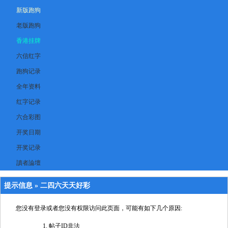
新版跑狗
老版跑狗
香港挂牌
六信红字
跑狗记录
全年资料
红字记录
六合彩图
开奖日期
开奖记录
讀者論壇
提示信息 »
二四六天天好彩
您没有登录或者您没有权限访问此页面，可能有如下几个原因:
帖子ID非法