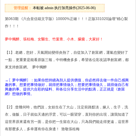
管理提醒：
本帖被 admin 执行加亮操作(2025-06-06)
第063期 《六合皇信箱文字版》10000%正確！！！正版331020論壇*精心製
作！！！
夢中獨醉、張桂梅、女醫生、竹葉青、小木、朦朧，大家好！
【1】.老總，您好，天氣開始變得炎熱了，自從加入了創富網，運氣也變好了
一點，更重要是能看原版三報，中特機會多多，希望各位彩友認準創富網，都
來支持創富網。 夢中獨醉
→〖萝中獨醉〗：如果你想持續為別人提供價值，你必然得去做一件自己感興
趣的事。想要把事情做好，就得把事情做久；想要把事情做久，就得做自己有
興趣的事。提供六合彩的猛料、和各位分享生活中的點滴，正正就是《創富
網》想做的事情。
【2】.曾幾何時，他們說，女娃生在了大山，注定前路黯淡，嫁人，生子，洗
衣，做飯，日子就似天邊的浮雲，可以一眼望穿，直到你的出現，讓我知道了
這世界原來還有另一面，是你把一生留在大山，只為我們能走得更遠，這世界
有那麼多人，多幸運有你在身邊！ 致敬張桂梅