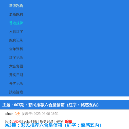
新版跑狗
老版跑狗
香港挂牌
六信红字
跑狗记录
全年资料
红字记录
六合彩图
开奖日期
开奖记录
讀者論壇
主题 : 063期：彩民推荐六合皇信箱（紅字：銘感五內）
admin
0楼
发表于: 2025-06-06 08:52
阅读
7365
次|
返回列表
|
历史记录
|
举报
|
编辑
063期：彩民推荐六合皇信箱（紅字：銘感五內）