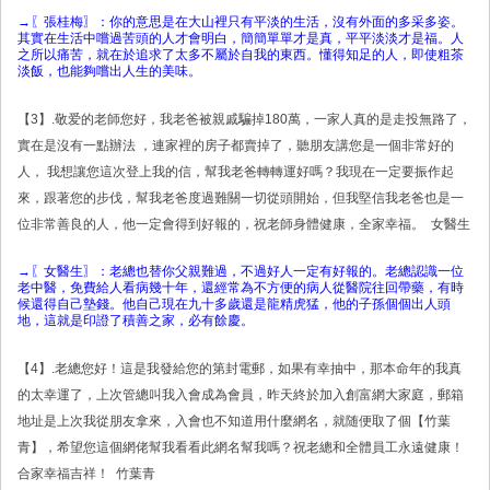
→〖張桂梅〗：你的意思是在大山裡只有平淡的生活，沒有外面的多采多姿。
其實在生活中嚐過苦頭的人才會明白，簡簡單單才是真，平平淡淡才是福。人
之所以痛苦，就在於追求了太多不屬於自我的東西。懂得知足的人，即使粗茶
淡飯，也能夠嚐出人生的美味。
【3】.敬爱的老師您好，我老爸被親戚騙掉180萬，一家人真的是走投無路了，
實在是沒有一點辦法 ，連家裡的房子都賣掉了，聽朋友講您是一個非常好的
人， 我想讓您這次登上我的信，幫我老爸轉轉運好嗎？我現在一定要振作起
來，跟著您的步伐，幫我老爸度過難關一切從頭開始，但我堅信我老爸也是一
位非常善良的人，他一定會得到好報的，祝老師身體健康，全家幸福。 女醫生
→〖女醫生〗：老總也替你父親難過，不過好人一定有好報的。老總認識一位
老中醫，免費給人看病幾十年，還經常為不方便的病人從醫院往回帶藥，有時
候還得自己墊錢。他自己現在九十多歲還是龍精虎猛，他的子孫個個出人頭
地，這就是印證了積善之家，必有餘慶。
【4】.老總您好！這是我發給您的第封電郵，如果有幸抽中，那本命年的我真
的太幸運了，上次管總叫我入會成為會員，昨天終於加入創富網大家庭，郵箱
地址是上次我從朋友拿來，入會也不知道用什麼網名，就随便取了個【竹葉
青】，希望您這個網佬幫我看看此網名幫我嗎？祝老總和全體員工永遠健康！
合家幸福吉祥！ 竹葉青