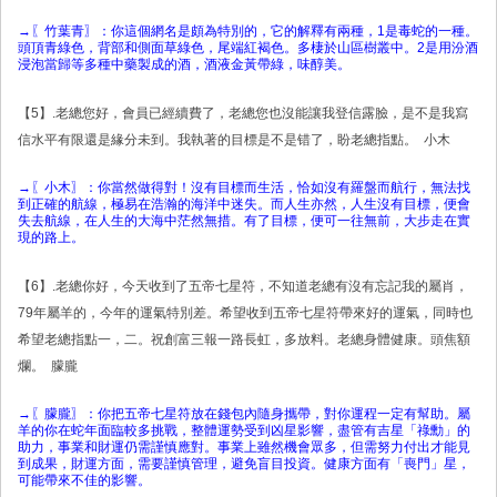
→〖竹葉青〗：你這個網名是頗為特別的，它的解釋有兩種，1是毒蛇的一種。
頭頂青綠色，背部和側面草綠色，尾端紅褐色。多棲於山區樹叢中。2是用汾酒
浸泡當歸等多種中藥製成的酒，酒液金黃帶綠，味醇美。
【5】.老總您好，會員已經續費了，老總您也沒能讓我登信露臉，是不是我寫
信水平有限還是緣分未到。我執著的目標是不是错了，盼老總指點。 小木
→〖小木〗：你當然做得對！沒有目標而生活，恰如沒有羅盤而航行，無法找
到正確的航線，極易在浩瀚的海洋中迷失。而人生亦然，人生沒有目標，便會
失去航線，在人生的大海中茫然無措。有了目標，便可一往無前，大步走在實
現的路上。
【6】.老總你好，今天收到了五帝七星符，不知道老總有沒有忘記我的屬肖，
79年屬羊的，今年的運氣特別差。希望收到五帝七星符帶來好的運氣，同時也
希望老總指點一，二。祝創富三報一路長虹，多放料。老總身體健康。頭焦額
爛。 朦朧
→〖朦朧〗：你把五帝七星符放在錢包內隨身攜帶，對你運程一定有幫助。屬
羊的你在蛇年面臨較多挑戰，整體運勢受到凶星影響，盡管有吉星「祿勳」的
助力，事業和財運仍需謹慎應對。事業上雖然機會眾多，但需努力付出才能見
到成果，財運方面，需要謹慎管理，避免盲目投資。健康方面有「喪門」星，
可能帶來不佳的影響。