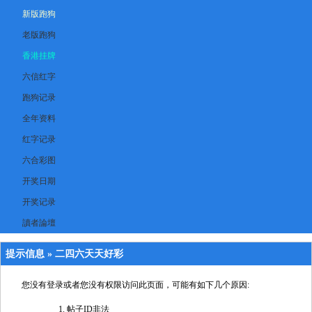
新版跑狗
老版跑狗
香港挂牌
六信红字
跑狗记录
全年资料
红字记录
六合彩图
开奖日期
开奖记录
讀者論壇
提示信息 »
二四六天天好彩
您没有登录或者您没有权限访问此页面，可能有如下几个原因:
帖子ID非法