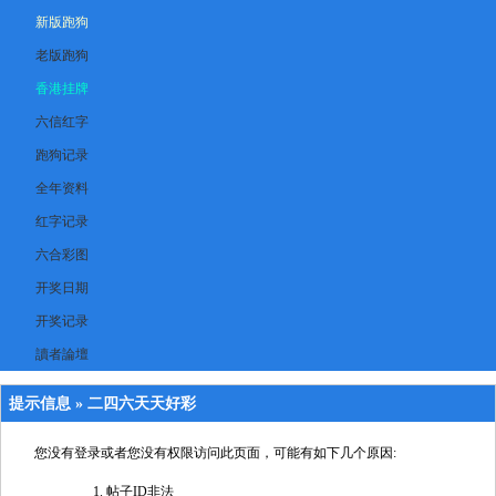
新版跑狗
老版跑狗
香港挂牌
六信红字
跑狗记录
全年资料
红字记录
六合彩图
开奖日期
开奖记录
讀者論壇
提示信息 »
二四六天天好彩
您没有登录或者您没有权限访问此页面，可能有如下几个原因:
帖子ID非法