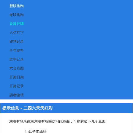
新版跑狗
老版跑狗
香港挂牌
六信红字
跑狗记录
全年资料
红字记录
六合彩图
开奖日期
开奖记录
讀者論壇
提示信息 »
二四六天天好彩
您没有登录或者您没有权限访问此页面，可能有如下几个原因:
帖子ID非法